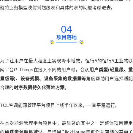
就将
业务模型
映射到
超级表和具体的表
的问题考虑进去。
04
项目落地
为了让用户在最大程度上实现
降本增效
，恒行5的恒行5工业物联
网平台G-Things在接入不同的用户时，会从
用户类型(轻量级、重
量级等)、设备规模、设备采集
的数据量
等角度帮助用户选择适配
合理的
时序数据持久化落地方案
。
TCL空调能源管理平台项目上线
半年以来，一直平稳运行
。
在本次能源管理平台项目中，最显著的其中之一是整体项目使用
的
硬件资源明显减少
，与选用ClickHouse集群作为存储的某电子