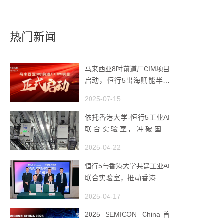
热门新闻
马来西亚8吋前道厂CIM项目
启动，恒行5出海赋能半导
体智造
2025-07-15
依托香港大学-恒行5工业AI
联合实验室，冲破国产
AMHS 的 “技术天花板”
2025-04-22
恒行5与香港大学共建工业AI
联合实验室，推动香港成为
全球工业AI创新枢纽
2025-04-17
2025 SEMICON China首