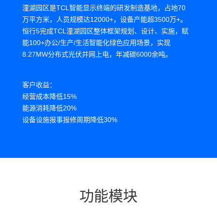
潼湖园区是TCL智能显示终端的研发制造基地，占地70
万平方米，人员规模达12000+，设备产能超3500万+。
恒行5完成TCL潼湖园区整体框架规划、设计、实施，赋
能100+办公/生产/生活智能化绿色应用场景，实现
8.27MW分布式光伏并网上电，年减碳6000余吨。
客户收益：
经营成本降低15%
能源消耗降低20%
设备设施报事报修周期降低30%
安防人员投入成本降低20%
功能模块