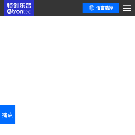
语言选择
绿色园区综合管控平台
响应国家政策，助力园区绿色低碳循环发展
碳排放监测｜环境监测｜可视化监控｜园区通行｜智能安防｜设备运维｜园区
运营
痛点
用户价值
核心优势
应用场景
案例
功能模块