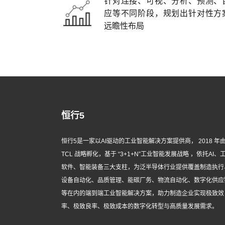
针对连接、可视、分析、预测、
应等不同阶段，规划出针对性方
远瞻性布局
恒行5
恒行5是一家以AI驱动的工业智能解决方案提供商， 2018 年
TCL 战略孵化，基于 “3+1+N”工业智能发展战略 ，依托AI、
软件、智能装备三大支柱，为泛半导体行业提供覆盖制造执行
设备自动化、品质管理、能碳厂务、物流自动化、数字化供应
等在内的端到端工业智能解决方案，助力制造企业实现极致效
率、极致良率、极致成本的数字化转型与高质量发展需求。