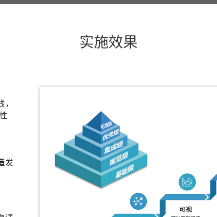
实施效果
线，
性
造发