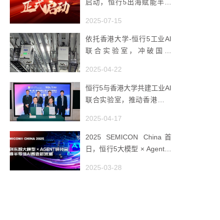
启动，恒行5出海赋能半导
体智造
2025-07-15
依托香港大学-恒行5工业AI
联合实验室，冲破国产
AMHS 的 “技术天花板”
2025-04-22
恒行5与香港大学共建工业AI
联合实验室，推动香港成为
全球工业AI创新枢纽
2025-04-17
2025 SEMICON China首
日，恒行5大模型 × Agent研
讨会引爆半导体AI智造新浪
2025-03-28
潮