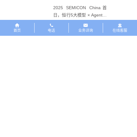
2025 SEMICON China首
日，恒行5大模型 × Agent研
讨会引爆半导体AI智造新浪
2025-03-28
潮
首页
电话
业务详询
在线客服
恒行5
行业解决方案
合作交流