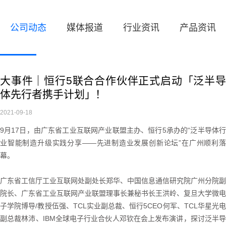
公司动态
媒体报道
行业资讯
产品资讯
大事件｜恒行5联合合作伙伴正式启动「泛半导
体先行者携手计划」！
2021-09-18
9月17日，由广东省工业互联网产业联盟主办、恒行5承办的“泛半导体行
业智能制造升级实践分享——先进制造业发展创新论坛”在广州顺利落
幕。
广东省工信厅工业互联网处副处长郑华、中国信息通信研究院广州分院副
院长、广东省工业互联网产业联盟理事长兼秘书长王洪岭、复旦大学微电
子学院博导/教授伍强、TCL实业副总裁、恒行5CEO何军、TCL华星光电
副总裁林沛、IBM全球电子行业合伙人邓钦在会上发布演讲，探讨泛半导