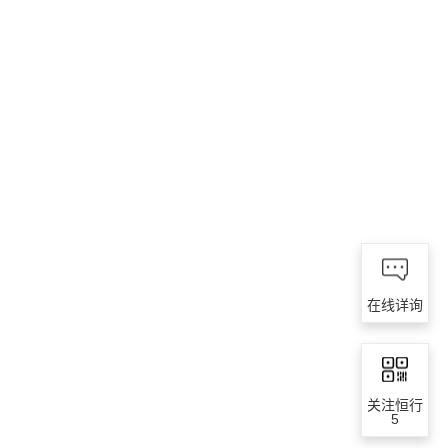
在线详询
关注恒行
5