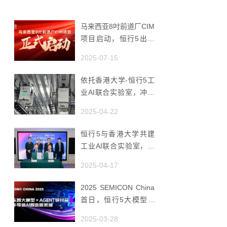
马来西亚8吋前道厂CIM
项目启动，恒行5出海
赋能半导体智造
2025-07-15
依托香港大学-恒行5工
业AI联合实验室，冲破
国产AMHS 的 “技术天
2025-04-22
花板”
恒行5与香港大学共建
工业AI联合实验室，推
动香港成为全球工业AI
2025-04-17
创新枢纽
2025 SEMICON China
首日，恒行5大模型 ×
Agent研讨会引爆半导
2025-03-28
体AI智造新浪潮