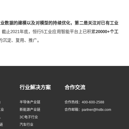
工业数据的建模以及对模型的持续优化，第二是关注对已有工业
。截止2021年底，恒行5工业应用智能平台上已积累
20000+个工
识的沉淀、复用、推广。
行业解决方案
合作交流
由
半导体产业链
合作热线：400-600-2588
工业
新能源产业链
合作邮箱：partner@hsttx.com
、
3C电子行业
链
汽车行业