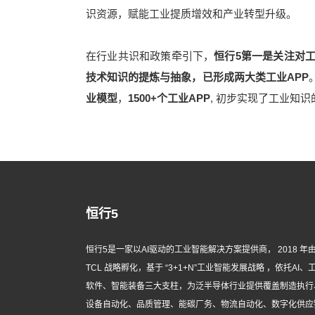
识资源，赋能工业提质增效和产业转型升级。
在行业共识和政策牵引下，
恒行5第一是关注对
技术知识的提炼与抽象，已形成两大类工业APP
业模型
，
1500+个工业APP
, 初步实现了工业知
恒行5
恒行5是一家以AI驱动的工业智能解决方案提供商， 2018 年
TCL 战略孵化，基于 “3+1+N”工业智能发展战略 ，依托AI、
软件、智能装备三大支柱，为泛半导体行业提供覆盖制造执行
设备自动化、品质管理、能碳厂务、物流自动化、数字化供应