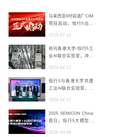
马来西亚8吋前道厂CIM
项目启动，恒行5出海
赋能半导体智造
2025-07-15
依托香港大学-恒行5工
业AI联合实验室，冲破
国产AMHS 的 “技术天
2025-04-22
花板”
恒行5与香港大学共建
工业AI联合实验室，推
动香港成为全球工业AI
2025-04-17
创新枢纽
2025 SEMICON China
首日，恒行5大模型 ×
Agent研讨会引爆半导
2025-03-28
体AI智造新浪潮