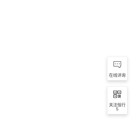
在线详询
关注恒行
5