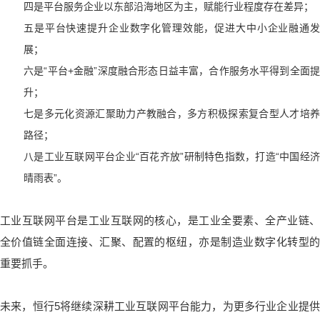
四是平台服务企业以东部沿海地区为主，赋能行业程度存在差异；
五是平台快速提升企业数字化管理效能，促进大中小企业融通发
展；
六是“平台+金融”深度融合形态日益丰富，合作服务水平得到全面提
升；
七是多元化资源汇聚助力产教融合，多方积极探索复合型人才培养
路径；
八是工业互联网平台企业“百花齐放”研制特色指数，打造“中国经济
晴雨表”。
工业互联网平台是工业互联网的核心，是工业全要素、全产业链、
全价值链全面连接、汇聚、配置的枢纽，亦是制造业数字化转型的
重要抓手。
未来，恒行5将继续深耕工业互联网平台能力，为更多行业企业提供