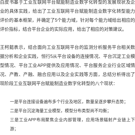
白皮书基于工业互联网平台赋能制造业数字化转型的发展现状及企
业的具体实践，给出了工业互联网平台赋能制造业数字化转型能力
评价的基本框架，并确定了5个能力域，针对每个能力域给出相应的
评价指标，结合平台企业的实际应用，给出了相应的对策建议。
王柯懿表示，结合面向工业互联网平台的监测分析服务平台相关数
据分析和企业实践，恒行5从平台设备的连接情况、平台沉淀工业模
型情况、平台工业APP提供及应用情况、平台服务企业行业区域情
况、产教、产融、融合应用以及企业实践等方面，总结分析得出了
现阶段工业互联网平台赋能制造业数字化转型的八个现状：
一是平台连接设备遍布多个行业及地区，数量呈逐步攀升态势；
二是平台沉淀海量工业模型，模型分布类型尚不均衡；
三是工业APP布局聚焦企业内部管理，应用场景辐射产业链上下
游；