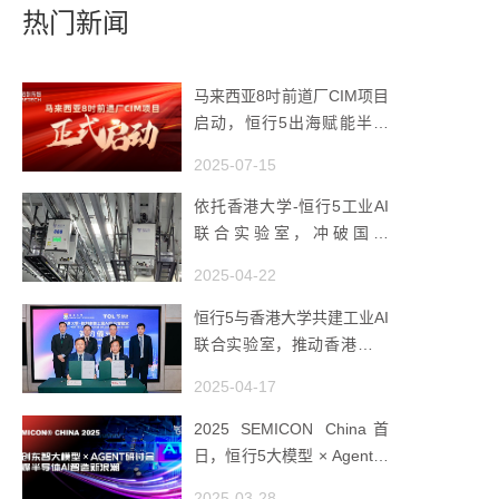
热门新闻
马来西亚8吋前道厂CIM项目
启动，恒行5出海赋能半导
体智造
2025-07-15
依托香港大学-恒行5工业AI
联合实验室，冲破国产
AMHS 的 “技术天花板”
2025-04-22
恒行5与香港大学共建工业AI
联合实验室，推动香港成为
全球工业AI创新枢纽
2025-04-17
2025 SEMICON China首
日，恒行5大模型 × Agent研
讨会引爆半导体AI智造新浪
2025-03-28