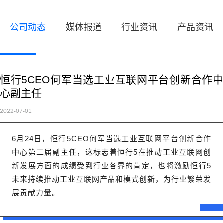
公司动态
媒体报道
行业资讯
产品资讯
恒行5CEO何军当选工业互联网平台创新合作中
心副主任
2022-07-01
6月24日，恒行5CEO何军当选工业互联网平台创新合作
中心第二届副主任，这标志着恒行5在推动工业互联网创
新发展方面的成绩受到行业各界的肯定，也将激励恒行5
未来持续推动工业互联网产品和模式创新，为行业繁荣发
展贡献力量。