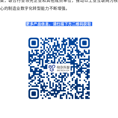
梁，联合行业领先企业和其他成员单位，推动以工业互联网为核
心的制造业数字化转型能力不断增强。
更多产品信息，请扫描下方二维码获取
2