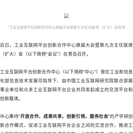
*工业互联网平台创新合作中心换届大会暨
第九次主任联席（扩大）会现场
近日，工业互联网平台创新合作中心换届大会暨第九次主任联席
（扩大）会（以下简称“会议”）在青岛召开。
工业互联网平台创新合作中心（以下简称“中心”）是在工业和信息
化部信息技术发展司指导下、由中国工业互联网研究院联合部属
事业单位和众多工业互联网平台企业共同发起成立的交流平台和
创新载体。
中心秉持“
开放合作，成果共享，创新引领，服务社会
”的产学研创
新合作模式，促进工业互联网平台企业之间的交流合作，推进工