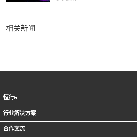
潮
相关新闻
恒行5
行业解决方案
合作交流