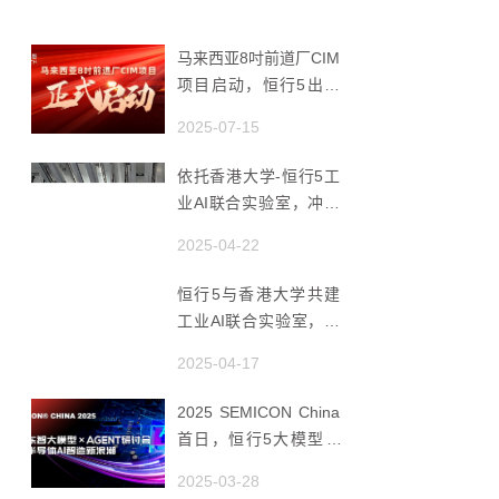
马来西亚8吋前道厂CIM
项目启动，恒行5出海
赋能半导体智造
2025-07-15
依托香港大学-恒行5工
业AI联合实验室，冲破
国产AMHS 的 “技术天
2025-04-22
花板”
恒行5与香港大学共建
工业AI联合实验室，推
动香港成为全球工业AI
2025-04-17
创新枢纽
2025 SEMICON China
首日，恒行5大模型 ×
Agent研讨会引爆半导
2025-03-28
体AI智造新浪潮