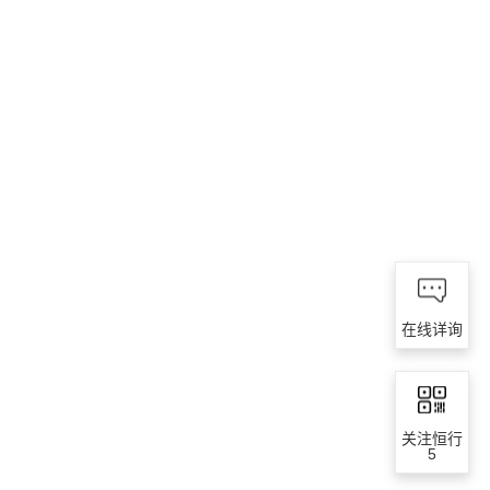
在线详询
关注恒行
5