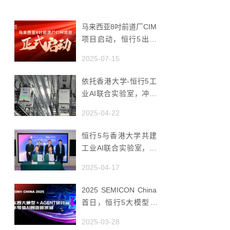
马来西亚8吋前道厂CIM
项目启动，恒行5出海
赋能半导体智造
2025-07-15
依托香港大学-恒行5工
业AI联合实验室，冲破
国产AMHS 的 “技术天
2025-04-22
花板”
恒行5与香港大学共建
工业AI联合实验室，推
动香港成为全球工业AI
2025-04-17
创新枢纽
2025 SEMICON China
首日，恒行5大模型 ×
Agent研讨会引爆半导
2025-03-28
体AI智造新浪潮