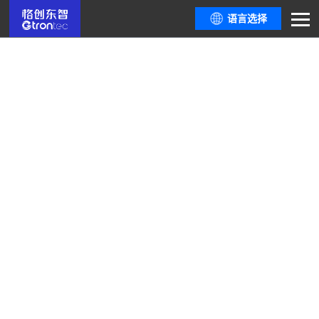
语言选择
公司动态
这里有最新鲜的政策动态、行业资讯，最全面的行业活动攻略，最顶尖的行业
开发者互动切
磋，这里有你需要的一切资源。