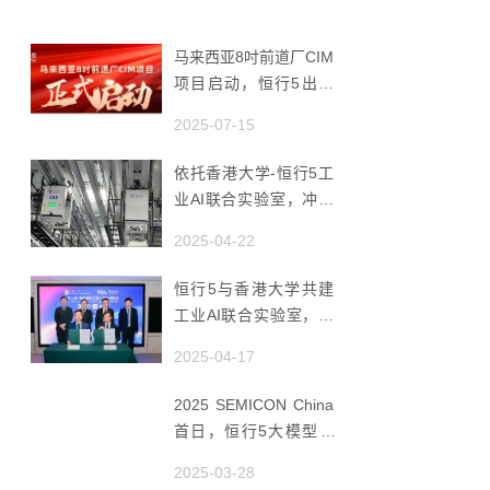
马来西亚8吋前道厂CIM
项目启动，恒行5出海
赋能半导体智造
2025-07-15
依托香港大学-恒行5工
业AI联合实验室，冲破
国产AMHS 的 “技术天
2025-04-22
花板”
恒行5与香港大学共建
工业AI联合实验室，推
动香港成为全球工业AI
2025-04-17
创新枢纽
2025 SEMICON China
首日，恒行5大模型 ×
Agent研讨会引爆半导
2025-03-28
体AI智造新浪潮