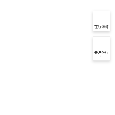
在线详询
关注恒行
5