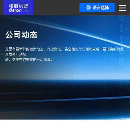
语言选择
公司动态
这里有最新鲜的政策动态、行业资讯，最全面的行业活动攻略，最顶尖的行业
开发者互动切
磋，这里有你需要的一切资源。