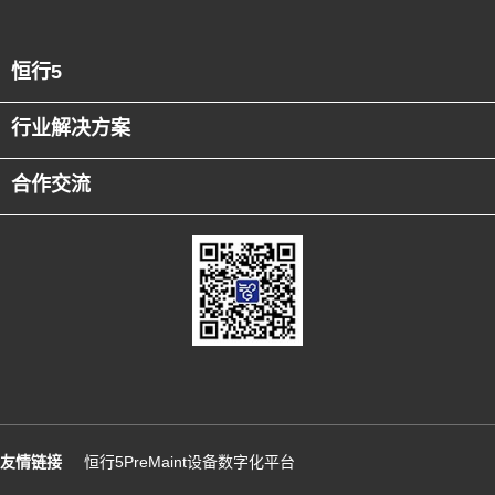
恒行5
行业解决方案
合作交流
友情链接
恒行5PreMaint设备数字化平台