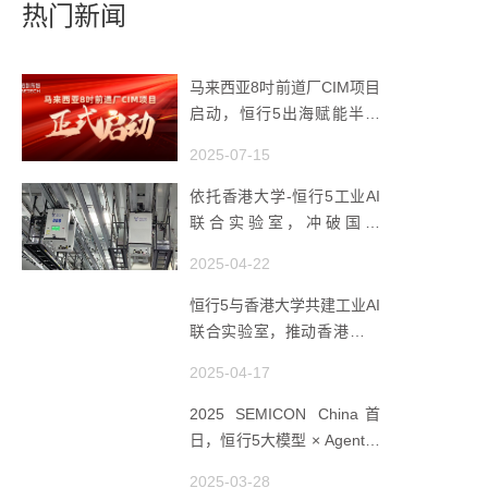
热门新闻
马来西亚8吋前道厂CIM项目
启动，恒行5出海赋能半导
体智造
2025-07-15
依托香港大学-恒行5工业AI
联合实验室，冲破国产
AMHS 的 “技术天花板”
2025-04-22
恒行5与香港大学共建工业AI
联合实验室，推动香港成为
全球工业AI创新枢纽
2025-04-17
2025 SEMICON China首
日，恒行5大模型 × Agent研
讨会引爆半导体AI智造新浪
2025-03-28