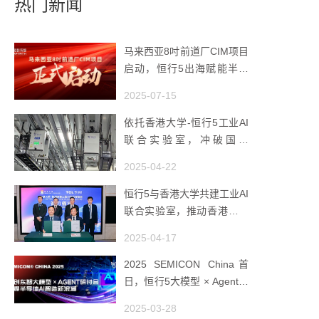
热门新闻
马来西亚8吋前道厂CIM项目
启动，恒行5出海赋能半导
体智造
2025-07-15
依托香港大学-恒行5工业AI
联合实验室，冲破国产
AMHS 的 “技术天花板”
2025-04-22
恒行5与香港大学共建工业AI
联合实验室，推动香港成为
全球工业AI创新枢纽
2025-04-17
2025 SEMICON China首
日，恒行5大模型 × Agent研
讨会引爆半导体AI智造新浪
2025-03-28
潮