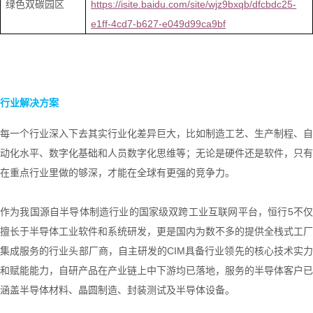
绿色双碳园区
https://isite.baidu.com/site/wjz9bxqb/dfcbdc25-
e1ff-4cd7-b627-e049d99ca9bf
行业解决方案
每一个行业深入下去其实行业化差异巨大，比如制造工艺、生产制程、自
动化水平、数字化基础和人员数字化思维等；无论是硬件还是软件，只有
在重点行业里做的够深，才能在全球有更强的竞争力。
作为我国源自半导体制造行业的国家级双跨工业互联网平台，恒行5不仅
擅长于半导体工业软件和系统研发，更是国内为数不多的提供全栈式工厂
集成服务的行业头部厂商，自主研发的
CIM
具备行业领先的核心技术实
和赋能能力，自研产品在产业链上中下游均已落地，服务的半导体客户已
涵盖半导体材料、晶圆制造、封装测试及半导体设备。