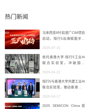
热门新闻
马来西亚8吋前道厂CIM项目
启动，恒行5出海赋能半导
体智造
2025-07-15
依托香港大学-恒行5工业AI
联合实验室，冲破国产
AMHS 的 “技术天花板”
2025-04-22
恒行5与香港大学共建工业AI
联合实验室，推动香港成为
全球工业AI创新枢纽
2025-04-17
2025 SEMICON China首