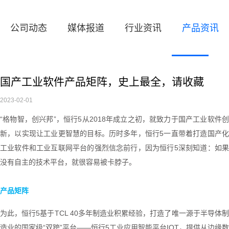
公司动态
媒体报道
行业资讯
产品资讯
国产工业软件产品矩阵，史上最全，请收藏
2023-02-01
“
格物智，创兴邦
”
，恒行5从
2018
年成立之初，就致力于国产工业软件
新，以实现让工业更智慧的目标。历时多年，恒行5一直带着打造国产化
工业软件和工业互联网平台的强烈信念前行，因为恒行5深刻知道：如果
没有自主的技术平台，就很容易被卡脖子。
产品矩阵
为此，恒行5基于
TCL 40
多年制造业积累经验，打造了唯一源于半导体
造业的国家级
“
双跨
”
平台
——
恒行5工业应用智能平台
IOT
，提供从边缘数