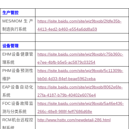
生产管控
MES/MOM
生产
https://isite.baidu.com/site/wjz9bxqb/2fdfe35b-
制造执行系统
4413-4ed2-b460-e554a6dd8a59
设备管理
EHM
设备健康管
https://isite.baidu.com/site/wjz9bxqb/c75b360c-
理系统
e7ee-4bfb-b5e5-ac5879c03254
PHM
设备预测性
https://isite.baidu.com/site/wjz9bxqb/5c11309b-
维护
bb0d-4d33-84ef-beae5962ceba
EAP
设备自动化
https://isite.baidu.com/site/wjz9bxqb/8062e6fe-
系统
27fa-4187-b79b-40402e6076e4
FDC
设备故障监
https://isite.baidu.com/site/wjz9bxqb/5a46e436-
测与分类系统
266c-48e8-988f-feff7686d68e
RCM
机台远程控
http://www.hsttx.com/newdetail-286.html
制系统