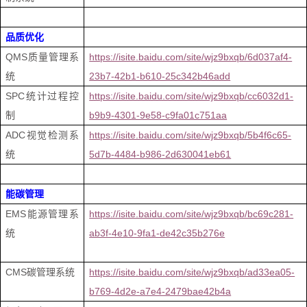
品质优化
QMS
质量管理系
https://isite.baidu.com/site/wjz9bxqb/6d037af4-
统
23b7-42b1-b610-25c342b46add
SPC
统计过程控
https://isite.baidu.com/site/wjz9bxqb/cc6032d1-
制
b9b9-4301-9e58-c9fa01c751aa
ADC
视觉检测系
https://isite.baidu.com/site/wjz9bxqb/5b4f6c65-
统
5d7b-4484-b986-2d630041eb61
能碳管理
EMS
能源管理系
https://isite.baidu.com/site/wjz9bxqb/bc69c281-
统
ab3f-4e10-9fa1-de42c35b276e
CMS
碳管理系统
https://isite.baidu.com/site/wjz9bxqb/ad33ea05-
b769-4d2e-a7e4-2479bae42b4a