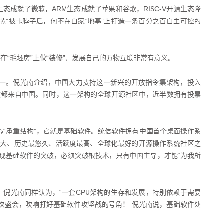
生态成就了微软，ARM生态成就了苹果和谷歌，RISC-V开源生态降
国芯”被卡脖子后，何不在自家“地基”上打造一条百分之百自主可控的
业在“毛坯房”上做“装修”、发展自己的万物互联非常有意义。
第一。倪光南介绍，中国大力支持这一新兴的开放指令集架构，投入
半数都来自中国。同时，这一架构的全球开源社区中，近半数拥有投票
心“承重结构”，它就是基础软件。统信软件拥有中国首个桌面操作系
模最大、历史最悠久、活跃度最高、全球化最好的开源操作系统社区之
现基础软件的突破，必须突破根技术，只有中国主导，才能“为我所
围。倪光南同样认为，“一套CPU架构的生存和发展，特别依赖于需要
此次盛会，吹响打好基础软件攻坚战的号角！”倪光南说，基础软件处