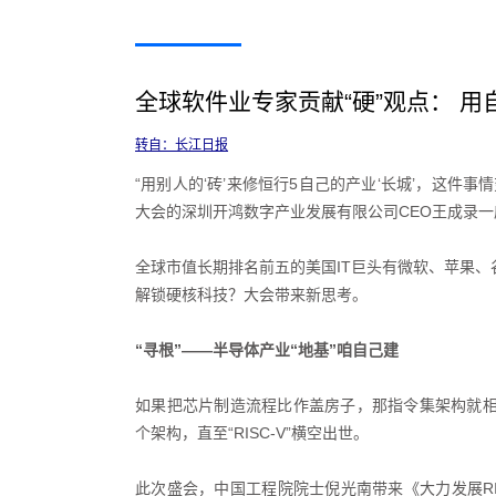
全球软件业专家贡献“硬”观点： 
转自：长江日报
“用别人的‘砖’来修恒行5自己的产业‘长城’，这件
大会的深圳开鸿数字产业发展有限公司CEO王成录
全球市值长期排名前五的美国IT巨头有微软、苹果、
解锁硬核科技？大会带来新思考。
“寻根”——半导体产业“地基”咱自己建
如果把芯片制造流程比作盖房子，那指令集架构就相当
个架构，直至“RISC-V”横空出世。
此次盛会，中国工程院院士倪光南带来《大力发展RISC