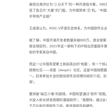
被倪光南评价为“三分天下”的一种开源指令集，X86
低了造芯片“大厦”的门槛，为中国带来“芯”机。“中
半导体产业链？
王成录认为，RISC-V开源生态体系，为中国软件企
据了解，中国开源开发者数量突破800万，居全球
居全球前列，2021年这一架构下的IP核出货量超
权的专家来自中国。
而这一让中国有望累土新起高台的“地基”，有一个核
统根社区——深度（deepin）社区，这是中国规
一。赶来参加大会的统信软件总经理刘闻欢介绍，实
用”。
要突破“缺芯少魂”的困境，中国有望通过“软件”突
大投入和长研发周期的基础软件”。“我期待，通过
于芯片和应用软件之间，能连接软件和硬件。