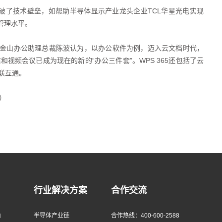
破了技术壁垒，如帮助半导体显示产业龙头企业TCL华星光电实现
管理水平。
会的金山办公助理总裁陈波认为，以办公软件为例，迈入云文档时代，
视频会议已成为现在的新的“办公三件套”。WPS 365还包括了云
联互通。
）
行业解决方案
合作交流
由
半导体产业链
合作热线：400-600-2588