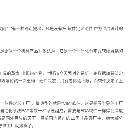
发问：“有一种观点提出，凡是没有把‘软件定义硬件’作为顶层设计的
是更像一个机械产品？他认为，它是一个一体化分布式软硬解耦的
，工具的革命”出现的产物，“恒行5今天面对的是新一轮数据加算法定
界方法论的一次重构，硬件决定了消费者体验下限，而软件决定了上
，“软件定义工厂”，最典型的就是“CIM”软件，这是指导半导体工厂
备自动化系统EAP等数十种系统组成，需要与EDA软件一样得到高度
然是国外巨头的天下，目前国内投产的12英寸晶圆厂中，绝大部分
导体工厂就瘫痪了。