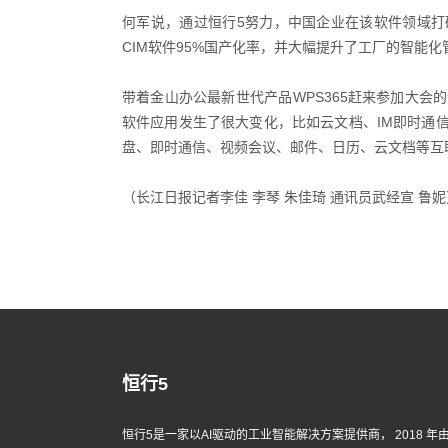
何军说，通过恒行5努力，中国企业在该软件领域打
CIM软件95%国产化率，并大幅提升了工厂的智能化
带着金山办公最新世代产品WPS365赶来参加大
软件应用发生了很大变化，比如云文档、IM即时通信和
盘、即时通信、视频会议、邮件、日历、云文档等互
（长江日报记者李佳 李琴 朱佳琦 通讯员武经宣 鲁妮
恒行5
恒行5是一家以AI驱动的工业智能解决方案提供商， 2018 年