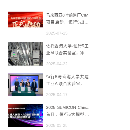
马来西亚8吋前道厂CIM
项目启动，恒行5出海
赋能半导体智造
2025-07-15
依托香港大学-恒行5工
业AI联合实验室，冲破
国产AMHS 的 “技术天
2025-04-22
花板”
恒行5与香港大学共建
工业AI联合实验室，推
动香港成为全球工业AI
2025-04-17
创新枢纽
2025 SEMICON China
首日，恒行5大模型 ×
Agent研讨会引爆半导
2025-03-28
体AI智造新浪潮