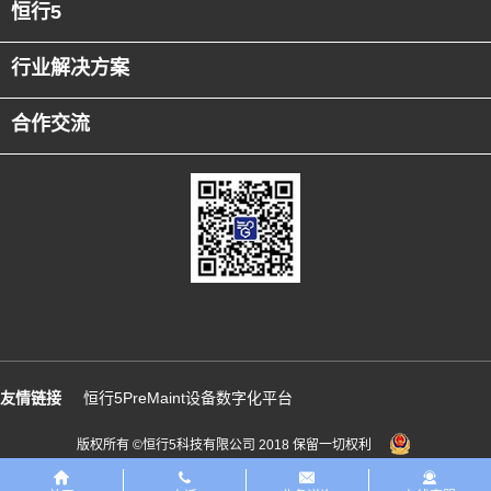
恒行5
行业解决方案
合作交流
友情链接
恒行5PreMaint设备数字化平台
版权所有 ©恒行5科技有限公司 2018 保留一切权利