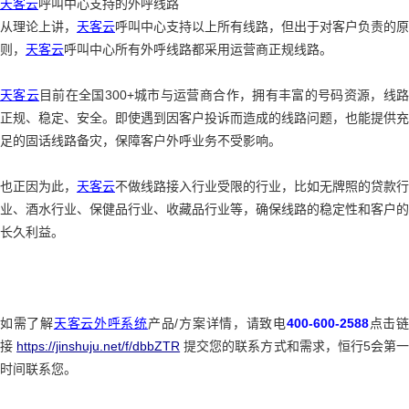
天客云
呼叫中心支持的外呼线路
从理论上讲，
天客云
呼叫中心支持以上所有线路，但出于对客户负责的原
则，
天客云
呼叫中心所有外呼线路都采用运营商正规线路。
天客云
目前在全国300+城市与运营商合作，拥有丰富的号码资源，线
正规、稳定、安全。即使遇到因客户投诉而造成的线路问题，也能提供充
足的固话线路备灾，保障客户外呼业务不受影响。
也正因为此，
天客云
不做线路接入行业受限的行业，比如无牌照的贷款行
业、酒水行业、保健品行业、收藏品行业等，确保线路的稳定性和客户的
长久利益。
如需了解
天客云外呼系统
产品/方案详情，请致电
400-600-2588
点击
接
https://jinshuju.net/f/dbbZTR
提交您的联系方式和需求，恒行5会第
时间联系您。