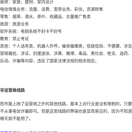
装修：家居、建材、室内设计
电信增值业务：流量、话费、宽带业务、彩信，资源转售
零售：烟草、酒水、茶叶、收藏品、古董推广售卖
旅游：旅游业务
软件系统：电销系统不封卡不封号
教育：禁止考证
其他：个人话务类、机器人外呼，催收催缴类，低级低俗、不健康、涉及
营销骚扰、涉证，封建迷信、涉黄、赌博、毒品、黑社会、枪支、迷药、
反动、诈骗等内容，违反了国家法律法规的相关规定。
非运营商线路
而市面上除了运营商之外的其他线路，基本上对行业是没有限制的，只要
不从事电信诈骗即可。但是这类线路的弊端也是显而易见的，因为不知道
哪天就不能用了。