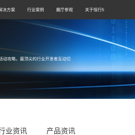
解决方案
行业案例
展厅参观
关于恒行5
活动攻略，最顶尖的行业开发者互动切
行业资讯
产品资讯