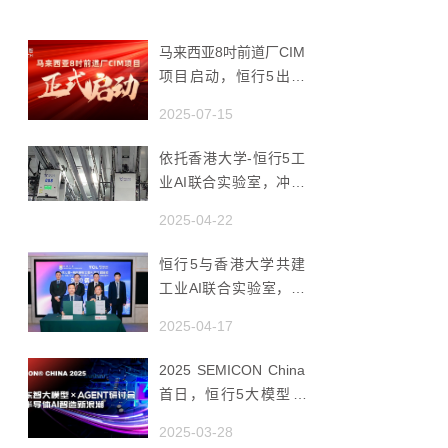
马来西亚8吋前道厂CIM
项目启动，恒行5出海
赋能半导体智造
2025-07-15
依托香港大学-恒行5工
业AI联合实验室，冲破
国产AMHS 的 “技术天
2025-04-22
花板”
恒行5与香港大学共建
工业AI联合实验室，推
动香港成为全球工业AI
2025-04-17
创新枢纽
2025 SEMICON China
首日，恒行5大模型 ×
Agent研讨会引爆半导
2025-03-28
体AI智造新浪潮