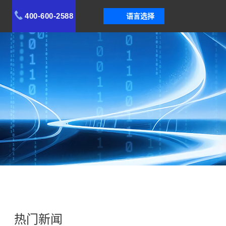
400-600-2588
语言选择
热门新闻