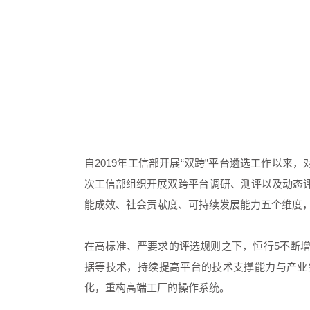
自2019年工信部开展“双跨”平台遴选工作以来
次工信部组织开展双跨平台调研、测评以及动态
能成效、社会贡献度、可持续发展能力五个维度
在高标准、严要求的评选规则之下，恒行5不断增
据等技术，持续提高平台的技术支撑能力与产业
化，重构高端工厂的操作系统。