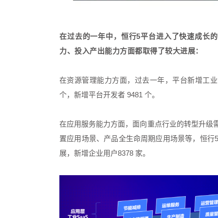
在过去的一年中，恒行5平台进入了快速成长
力、投入产出能力方面都取得了较大进展：
在资源管理能力方面，过去一年，平台新增工业设备105
个，新增平台开发者 9481 个。
在应用服务能力方面，面向重点行业的转型升级
置应用场景、产品全生命周期应用场景等，恒行
展，新增企业用户8378 家。