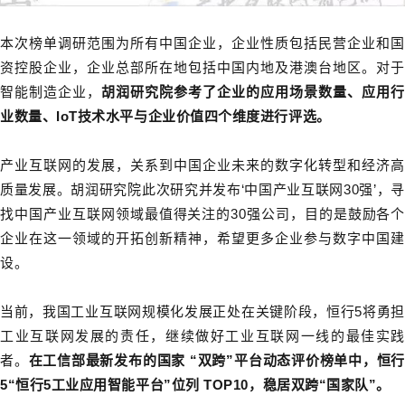
本次榜单调研范围为所有中国企业，企业性质包括民营企业和国
资控股企业，企业总部所在地包括中国内地及港澳台地区。对于
智能制造企业，
胡润研究院参考了企业的应用场景数量、应用行
业数量、
IoT
技术水平与企业价值四个维度进行评选。
产业互联网的发展，关系到中国企业未来的数字化转型和经济高
质量发展。胡润研究院此次研究并发布
‘
中国产业互联网
30
强
’
，
找中国产业互联网领域最值得关注的
30
强公司，目的是鼓励各个
企业在这一领域的开拓创新精神，希望更多企业参与数字中国建
设。
当前，我国工业互联网规模化发展正处在关键阶段，恒行5将勇担
工业互联网发展的责任，继续做好工业互联网一线的最佳实践
者。
在工信部最新发布的国家
“
双跨
”
平台动态评价榜单中，恒
5
“
恒行5工业应用智能平台
”
位列
TOP10
，稳居双跨
“
国家队
”
。