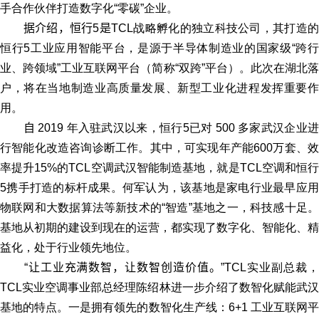
手合作伙伴打造数字化“零碳”企业。
据介绍，恒行5是
TCL战略孵化的独立科技公司，其打造
恒行5工业应用智能平台，是源于半导体制造业的国家级
“
跨
业、跨领域
”
工业互联网平台（简称
“
双跨
”
平台）。此次在湖北
户，将在当地制造业高质量发展、新型工业化进程发挥重要作
用。
自
2019 年入驻武汉以来，恒行5已对
500
多家武汉企业
行智能化改造咨询诊断工作。其中，可实现年产能
600
万套、
率提升
15%
的
TCL
空调武汉智能制造基地，就是
TCL
空调和恒
5携手打造的标杆成果。何军认为，该基地是家电行业最早应用
物联网和大数据算法等新技术的
“
智造
”
基地之一，科技感十足
基地从初期的建设到现在的运营，都实现了数字化、智能化、精
益化，处于行业领先地位。
“让工业充满数智，让数智创造价值。”
TCL实业副总裁
TCL
实业空调事业部总经理陈绍林进一步介绍了数智化赋能武汉
基地的特点。一是拥有领先的数智化生产线：
6+1
工业互联网