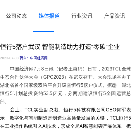
公司动态
媒体报道
行业资讯
产品资讯
恒行5落户武汉 智能制造助力打造“零碳”企业
2023-07-08
转自：中国经济网
中国经济网
7月
8
日讯（记者王惠绵）日前，
2023TCL
全
生态合作伙伴大会（
GPC2023
）在武汉召开。大会现场举办
湖北省首个国家级双跨平台升级暨恒行5落户仪式。据悉，湖北
恒行5计划总投资约
53.5
亿元，分两期建设恒行5全国运营
部。
会上，
TCL实业副总裁、恒行5科技有限公司
CEO
何军表
示，数字化与智能制造是制造业高质量发展的关键，
TCL
恒行
在工业操作系统引入
AI
技术，形成全局
AI
智慧能碳产品体系，