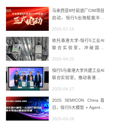
马来西亚8吋前道厂CIM项目
启动，恒行5出海赋能半导
体智造
2025-07-15
依托香港大学-恒行5工业AI
联合实验室，冲破国产
AMHS 的 “技术天花板”
2025-04-22
恒行5与香港大学共建工业AI
联合实验室，推动香港成为
全球工业AI创新枢纽
2025-04-17
2025 SEMICON China首
日，恒行5大模型 × Agent研
讨会引爆半导体AI智造新浪
2025-03-28
潮