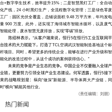
台
+
数字孪生技术，效率提升
15%
；二是智慧黑灯工厂：全自
化产线，
24
小时黑灯生产，全流程数字化管理；三是绿色零
工厂：园区光伏全覆盖，总铺设面积
9.48
万平方米，年均发
量
900
万度。此外，还实现了海绵城市智能水循环，以及废气
智能处理，废水智慧无废排放，实现“零碳”排放。
陈绍林表示，“从客户端来说，恒行5在恒行5工业互联网平
台技术的大力赋能下，打造了
TCL空调武汉智能制造基地这个标
杆项目。同时，希望更多的传统企业，能够在进行产业升级和智
能化的改造过程中，从这个成功的案例获得信心。”
未来的竞争是产业生态的竞争。中国企业不仅要融入全球产
业链，更要努力引领全球产业生态建设。何军透露，恒行5接下
来的战略规划是：纵向
“做深
”
新能源、半导体两大产业链，
时
“
横向
”
赋能其他行业。
（责任编辑：刘朋）
热门新闻