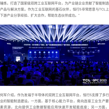
锤炼，打造了国家级双跨工业互联网平台，为产业链企业贡献了智能制造
产品与解决方案。作为工业互联网的基石伙伴，恒行5非常愿意与TCL上
下游产业分享经验、扩大合作，帮助生态伙伴成功。”
何军介绍，作为发端于半导体的双跨工业互联网平台，恒行5支撑了多行
业的智能制造建设。一方面，
基于核心能力平台，南向连接工业生产
素资源，北向提供工业数据智能应用快速开发赋能底座；另一方面，