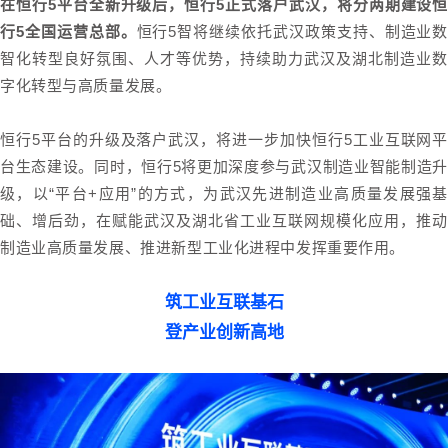
在恒行5平台全新升级后，恒行5正式落户武汉，
将分两期建设
行5全国运营总部。
恒行5智
将继续依托武汉政策支持、制造业
智化转型良好氛围、人才等优势，
持续助力武汉及湖北制造业数
字化转型与高质量发展。
恒行5平台的升级及落户武汉，将进一步加快恒行5工业互联网平
台生态建设。同时，
恒行5将更加深度参与武汉制造业智能制造
级，以“平台+应用”的方式，为武汉先进制造业高质量发展强基
础、增后劲，
在赋能武汉及湖北省工业互联网规模化应用，推动
制造业高质量发展、推进新型工业化进程中发挥重要作用。
筑工业互联基石
登产业创新高地