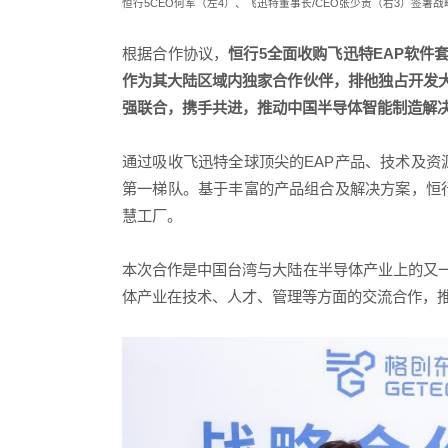
恒行5
CEO
何军（左
4
）、飞迅特董事长
/CEO
张少贡（右
3
）签署战
根据合作协议，
恒行5全面收购飞迅特
EAP
软件
作为其大陆区域内独家合作伙伴，排他独占开发
强联合，携手共进，推动中国半导体智能制造解
通过吸收飞迅特全球顶尖的
EAP
产品、技术及资
第一梯队。基于丰富的产品组合及解决方案，恒
慧工厂。
本次合作是中国台湾与大陆在半导体产业上的又
体产业在技术、人才、管理等方面的交流合作，