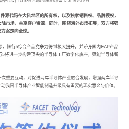
略合作协议；
TCL
实业
CEO/
恒行5董事长杜娟（左
3
）等见证签约
套件源代码在大陆地区的所有权，以及独家销售权、品牌授权，
大陆市场，共享客户资源。同时，围绕海外市场拓展，双方将强
决方案走向全球。
源，恒行5综合产品竞争力得到极大提升，并跻身国内
EAP
产品
行5将进一步构建顶尖的半导体工厂数字化底座，赋能半导体智
一次重要互动，对促进两岸半导体产业融合发展，增强两岸半导
推动我国半导体产业智能制造升级具有重要的现实意义与价值。