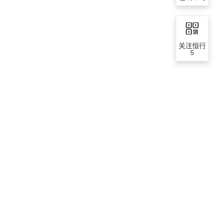
关注恒行
5