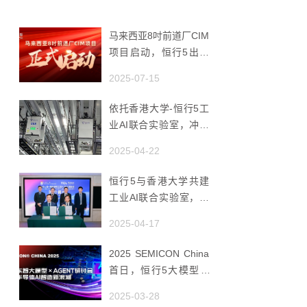
马来西亚8吋前道厂CIM
项目启动，恒行5出海
赋能半导体智造
2025-07-15
依托香港大学-恒行5工
业AI联合实验室，冲破
国产AMHS 的 “技术天
2025-04-22
花板”
恒行5与香港大学共建
工业AI联合实验室，推
动香港成为全球工业AI
2025-04-17
创新枢纽
2025 SEMICON China
首日，恒行5大模型 ×
Agent研讨会引爆半导
2025-03-28
体AI智造新浪潮