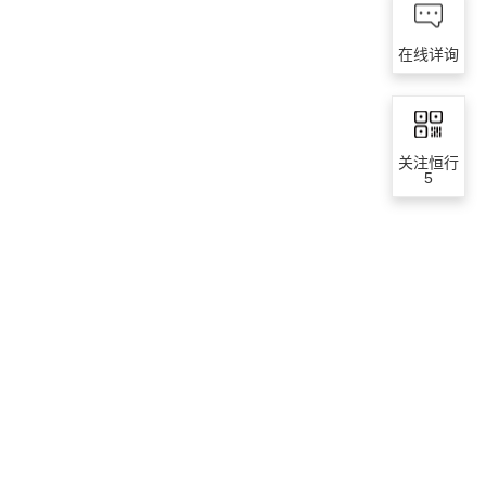
在线详询
关注恒行
5