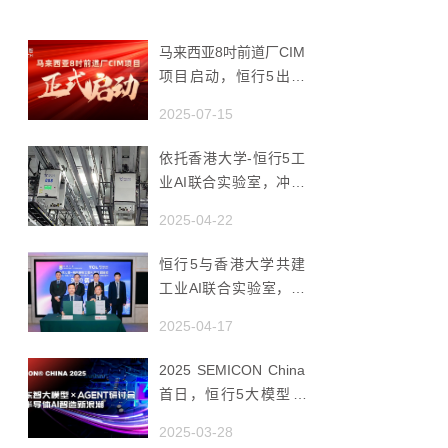
马来西亚8吋前道厂CIM
项目启动，恒行5出海
赋能半导体智造
2025-07-15
依托香港大学-恒行5工
业AI联合实验室，冲破
国产AMHS 的 “技术天
2025-04-22
花板”
恒行5与香港大学共建
工业AI联合实验室，推
动香港成为全球工业AI
2025-04-17
创新枢纽
2025 SEMICON China
首日，恒行5大模型 ×
Agent研讨会引爆半导
2025-03-28
体AI智造新浪潮