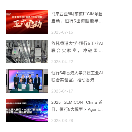
马来西亚8吋前道厂CIM项目
启动，恒行5出海赋能半导
体智造
2025-07-15
依托香港大学-恒行5工业AI
联合实验室，冲破国产
AMHS 的 “技术天花板”
2025-04-22
恒行5与香港大学共建工业AI
联合实验室，推动香港成为
全球工业AI创新枢纽
2025-04-17
2025 SEMICON China首
日，恒行5大模型 × Agent研
讨会引爆半导体AI智造新浪
2025-03-28
潮