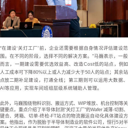
“在建设‘关灯工厂’前，企业还需要根据自身情况评估建设范
围。在不同的阶段，选择不同的解决方案。”马巍表示，一般
而言，一期建设需要优选效益高、改造Cost低的站点，
例
人工成本可下降80%以上或人力减少大于50人的站点；其余站
点放二期
补足建设，打通全线；第三期则可以运用大数据
AI等应用，实现车间班组层级系统辅助人管理。
此外，马巍围绕物料识别、搬运方式、WIP堆放、机台控制等关
键要点，重点介绍了半导体封测“关灯工厂”的Wafer 减薄-切割、
键合、烤箱、切单-终检-FT站点的物流搬运自动化具体建设方
案。他指出，作为脱胎于半导体制造业的软件公司，恒行5对半