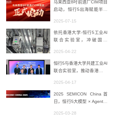
马来西亚8吋前道厂CIM项目
启动，恒行5出海赋能半导
体智造
2025-07-15
依托香港大学-恒行5工业AI
联合实验室，冲破国产
AMHS 的 “技术天花板”
2025-04-22
恒行5与香港大学共建工业AI
联合实验室，推动香港成为
全球工业AI创新枢纽
2025-04-17
2025 SEMICON China首
日，恒行5大模型 × Agent研
讨会引爆半导体AI智造新浪
2025-03-28
潮