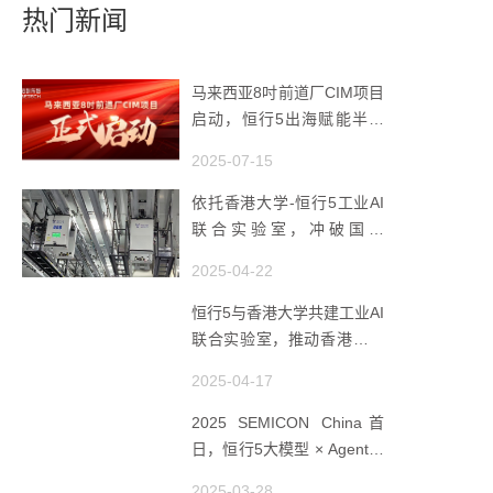
热门新闻
马来西亚8吋前道厂CIM项目
启动，恒行5出海赋能半导
体智造
2025-07-15
依托香港大学-恒行5工业AI
联合实验室，冲破国产
AMHS 的 “技术天花板”
2025-04-22
恒行5与香港大学共建工业AI
联合实验室，推动香港成为
全球工业AI创新枢纽
2025-04-17
2025 SEMICON China首
日，恒行5大模型 × Agent研
讨会引爆半导体AI智造新浪
2025-03-28