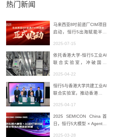
热门新闻
马来西亚8吋前道厂CIM项目
启动，恒行5出海赋能半导
体智造
2025-07-15
依托香港大学-恒行5工业AI
联合实验室，冲破国产
AMHS 的 “技术天花板”
2025-04-22
恒行5与香港大学共建工业AI
联合实验室，推动香港成为
全球工业AI创新枢纽
2025-04-17
2025 SEMICON China首
日，恒行5大模型 × Agent研
讨会引爆半导体AI智造新浪
2025-03-28