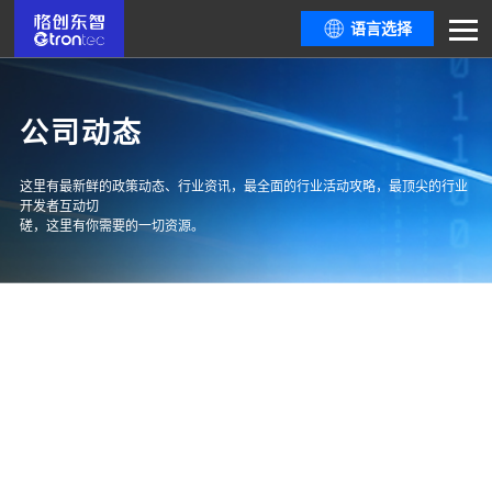
语言选择
公司动态
这里有最新鲜的政策动态、行业资讯，最全面的行业活动攻略，最顶尖的行业
开发者互动切
磋，这里有你需要的一切资源。