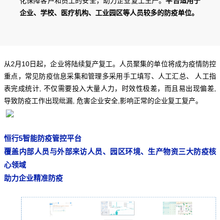
化保障客户和员工的安全，助力企业复工生产。
平台适用于
企业、学校、医疗机构、工业园区等人员较多的防疫单位。
从2月10日起，企业将陆续复产复工。人员聚集的单位将成为疫情防控
重点，常见防疫信息采集和管理多采用手工填写、人工汇总、 人工指
表完成统计, 不仅需要投入大量人力，时效性极差，而且易出现偏差,
导致防疫工作出现纰漏, 危害企业安全,影响正常的企业复工复产。
恒行5智能防疫管控平台
覆盖内部人员与外部来访人员、园区环境、生产物资三大防疫核
心领域
助力企业精准防疫