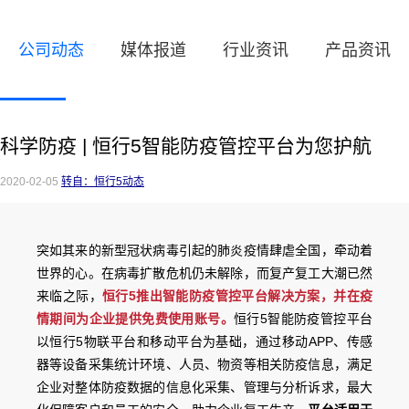
公司动态
媒体报道
行业资讯
产品资讯
科学防疫 | 恒行5智能防疫管控平台为您护航
2020-02-05
转自：恒行5动态
突如其来的新型冠状病毒引起的肺炎疫情肆虐全国，牵动着
世界的心。在病毒扩散危机仍未解除，而复产复工大潮已然
来临之际，
恒行5推出智能防疫管控平台解决方案，并在疫
情期间为企业提供免费使用账号。
恒行5智能防疫管控平台
以恒行5物联平台和移动平台为基础，通过移动APP、传感
器等设备采集统计环境、人员、物资等相关防疫信息，满足
企业对整体防疫数据的信息化采集、管理与分析诉求，最大