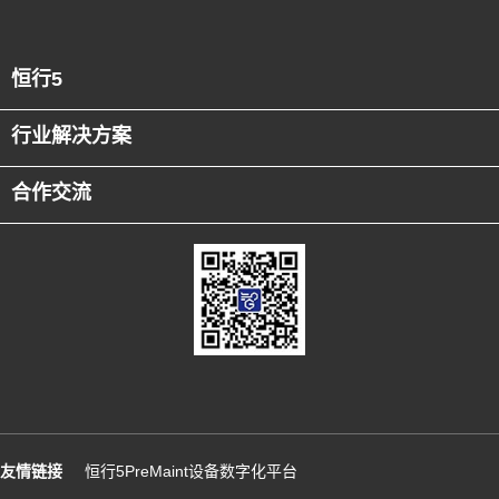
恒行5
行业解决方案
合作交流
友情链接
恒行5PreMaint设备数字化平台