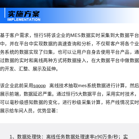
基于客户需求，恒行5将该企业的MES数据实时采集到大数据平台
中，并在平台中实现数据的高速查询和分析，不仅帮客户将各个业
务系统的数据实现了归集，也可以让用户自身去使用平台产品，通
过数据的实时和离线两种方式将数据接入，在大数据平台中做数据
的开发、汇整、展示及延伸。
该企业此前采用
sqoop
离线技术抽取mes系统数据进行计算，然
展示前端，数据延迟严重。通过恒行5大数据平台，采用实时技术，
可以毫秒级感知数据的变化，进行秒级采集计算，将产线情况实时
展示给车间人员，优势显著：
1
、数据处理快：离线任务数据处理速率≥90万条/秒；
实