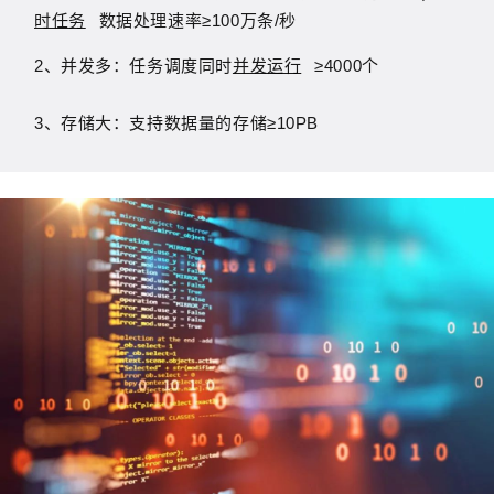
时任务
数据处理速率≥100万条/秒
2、并发多：任务调度同时
并发运行
≥4000个
3、存储大：支持数据量的存储≥10PB