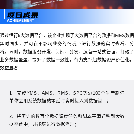
通过恒行5大数据平台，该企业实现了大数据平台的数据和MES数据
实时同步，并可在不影响业务的情况下进行数据的实时查看、分
析。同时，数据服务开发、订阅、分发、运营一站式管理，打破了
业务数据壁垒，提升了数据一致性，有力支撑起数据资产价值化，
效益显著：
1、完成YMS、AMS、RMS、SPC等近100个生产制造
单体应用系统数据的零延时实时接入到
数据湖
；
2、将历史的数百个数据调度任务和脚本平滑迁移到大数
据平台中，并能够进行数据治理；