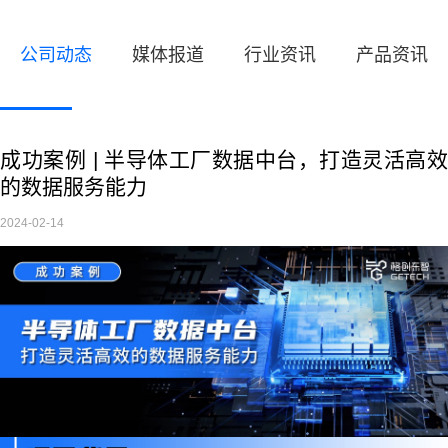
公司动态
媒体报道
行业资讯
产品资讯
成功案例 | 半导体工厂数据中台，打造灵活高效
的数据服务能力
2024-02-14