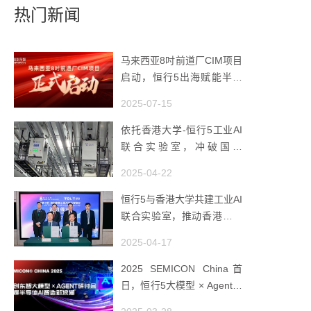
热门新闻
马来西亚8吋前道厂CIM项目
启动，恒行5出海赋能半导
体智造
2025-07-15
依托香港大学-恒行5工业AI
联合实验室，冲破国产
AMHS 的 “技术天花板”
2025-04-22
恒行5与香港大学共建工业AI
联合实验室，推动香港成为
全球工业AI创新枢纽
2025-04-17
2025 SEMICON China首
日，恒行5大模型 × Agent研
讨会引爆半导体AI智造新浪