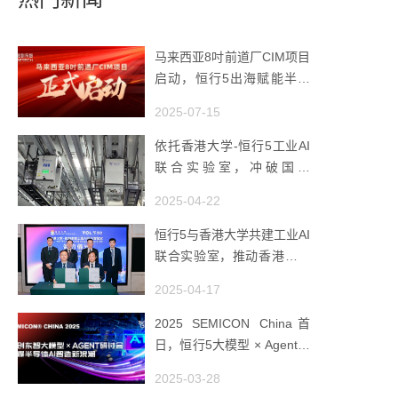
马来西亚8吋前道厂CIM项目
启动，恒行5出海赋能半导
体智造
2025-07-15
依托香港大学-恒行5工业AI
联合实验室，冲破国产
AMHS 的 “技术天花板”
2025-04-22
恒行5与香港大学共建工业AI
联合实验室，推动香港成为
全球工业AI创新枢纽
2025-04-17
2025 SEMICON China首
日，恒行5大模型 × Agent研
讨会引爆半导体AI智造新浪
2025-03-28
潮