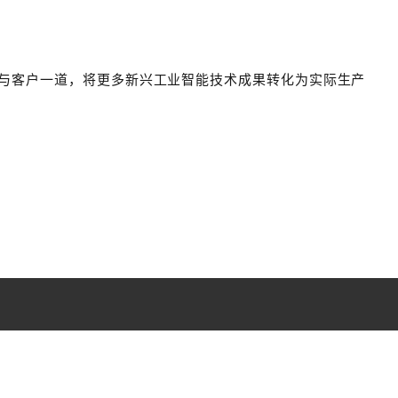
，与客户一道，将更多新兴工业智能技术成果转化为实际生产
行业解决方案
合作交流
由
半导体产业链
合作热线：400-600-2588