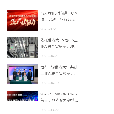
马来西亚8吋前道厂CIM
项目启动，恒行5出海
赋能半导体智造
2025-07-15
依托香港大学-恒行5工
业AI联合实验室，冲破
国产AMHS 的 “技术天
2025-04-22
花板”
恒行5与香港大学共建
工业AI联合实验室，推
动香港成为全球工业AI
2025-04-17
创新枢纽
2025 SEMICON China
首日，恒行5大模型 ×
Agent研讨会引爆半导
2025-03-28
体AI智造新浪潮