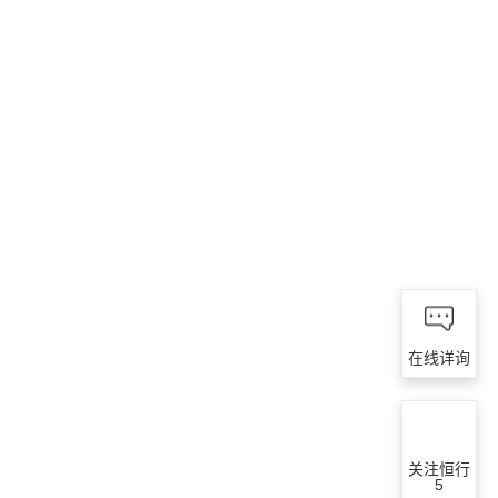
在线详询
关注恒行
5