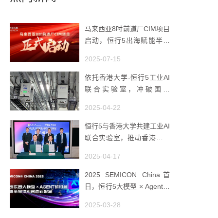
马来西亚8吋前道厂CIM项目
启动，恒行5出海赋能半导
体智造
2025-07-15
依托香港大学-恒行5工业AI
联合实验室，冲破国产
AMHS 的 “技术天花板”
2025-04-22
恒行5与香港大学共建工业AI
联合实验室，推动香港成为
全球工业AI创新枢纽
2025-04-17
2025 SEMICON China首
日，恒行5大模型 × Agent研
讨会引爆半导体AI智造新浪
2025-03-28
潮