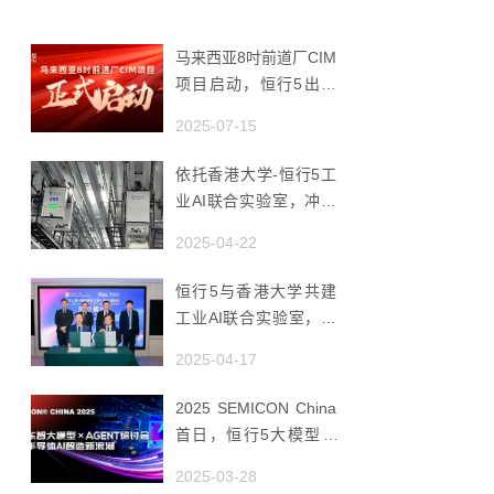
马来西亚8吋前道厂CIM
项目启动，恒行5出海
赋能半导体智造
2025-07-15
依托香港大学-恒行5工
业AI联合实验室，冲破
国产AMHS 的 “技术天
2025-04-22
花板”
恒行5与香港大学共建
工业AI联合实验室，推
动香港成为全球工业AI
2025-04-17
创新枢纽
2025 SEMICON China
首日，恒行5大模型 ×
Agent研讨会引爆半导
2025-03-28
体AI智造新浪潮