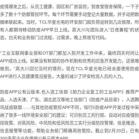
疫情爆发之后，从员工健康、园区和厂房监控，到食堂宿舍保障，一下子
多了数十个防御管控环节，每个环节需要手动登记大量数据，并手动把数
据串联起来。当时，TCL华星光电的环安部门超负荷运转到几近极限，所
有人都期待移动防疫APP早日上线。高大川与团队进入“日夜兼程”的状
态，白天和业务部门过流程、过需求，晚上熬夜写代码。
“工业互联网事业部和OT部门都加入到开发工作中来，最终四天时间让
APP成功上线。如果没有默契的协作机制和优秀的应急开发能力，这很难
做到。”高大川回忆当时的情形。现在TCL华星光电已经全面使用防疫
APP进行人员健康情况报告，大量的减少了环安检测人员的人力。
防疫APP公有云版本,也入选工信部《助力企业复工的工业APP》推荐产
品、入选天津、广东、湖北武汉等地工信部门《防疫产品目录》、入选腾
讯战疫联盟……与其他防疫管控APP不同，恒行5防疫APP开发过程中采
纳了很多一线环境安全部门的建议：可识别员工的行踪、自动对应疫情防
控政策、对高风险、中风险和低风险员工实行分级防控管理、信息推送、
信息报警等功能，帮助业务部门精确高效管控。截止到2月20日，已有
300多家企业在使用公有云版本APP。