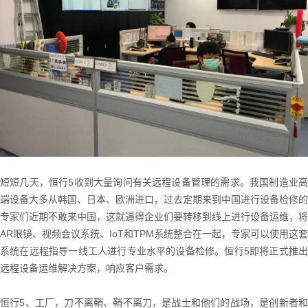
短短几天，恒行5收到大量询问有关远程设备管理的需求。我国制造业高
端设备大多从韩国、日本、欧洲进口，过去定期来到中国进行设备检修的
专家们近期不敢来中国，这就逼得企业们要转移到线上进行设备运维，将
AR眼镜、视频会议系统、IoT和TPM系统整合在一起，专家可以使用这套
系统在远程指导一线工人进行专业水平的设备检修。恒行5即将正式推出
远程设备运维解决方案，响应客户需求。
恒行5、工厂，刀不离鞘、鞘不离刀，是战士和他们的战场，是创新者和