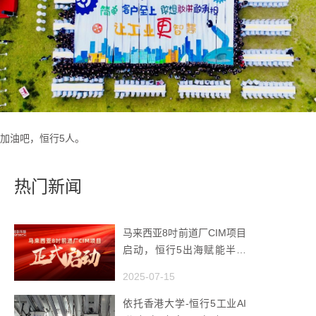
加油吧，恒行5人。
热门新闻
马来西亚8吋前道厂CIM项目
启动，恒行5出海赋能半导
体智造
2025-07-15
依托香港大学-恒行5工业AI