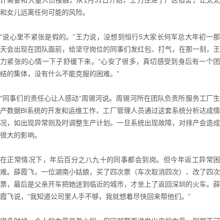
计需要和大量人员接触，从1月31日开始，王力住进了厂区宿舍，让太太
和女儿远离任何可能的风险。
“说心里不紧张是假的。”王力说，没想到恒行5大家长何军总大年初一那
天会出现在团队面前，给坚守岗位的同事们发红包、打气，在那一刻，王
力紧张的心情一下子舒缓下来。“心安了很多，真切感受到身后有一个团
结的集体，没有什么不能克服的困难。”
“同事们的责任心让人感动”周锡河说。周锡河所在团队负责所服务工厂生
产数据BI系统的开发和运维工作，工厂管理人员通过这套系统分析达成情
况，如出现异常则及时调整生产计划。一旦系统出现故障，对排产会造成
很大的影响。
在正常情况下，年后百分之八九十的同事都会到岗。但今年返工异常困
难。薛霞飞，一位湖南小姑娘，买了四次票（车次取消四次）、改了四次
票，最后是父亲开车把她送到临近的城市，才坐上了返回深圳的火车。薛
霞飞说，“我知道公司里人手不够，我就想着尽快回来帮他们。”