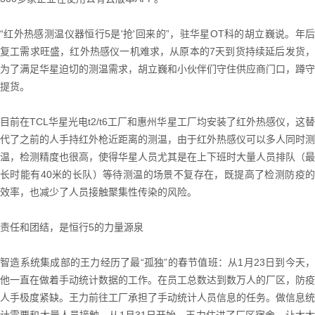
“红外热感测温仪器恒行5是'抢'回来的”，驻华星OT科的胡立巍说。年后
复工需求旺盛，红外热感仪一机难求，从原本的7天到货持续延后发货，
为了满足华星迫切的测温需求，胡立巍和小伙伴们守住供应商门口，蹲守
提货。
目前在TCL华星光电t2/t6工厂和惠州华星工厂均安装了红外热感仪，这替
代了之前的人手持红外枪近距离的测温，由于红外热感仪可以多人同时测
温，检测精度也很高，使得华星人员尤其是在上下班时大量人员排队（最
长时能有40米的长队）等待测温的场景不复存在，既提高了检测防疫的
效率，也减少了人员接触聚集性传染的风险。
责任和团结，是恒行5的力量源泉
智造系统集成部的王力经历了最“孤独”的春节值班：从1月23日到今天，
他一直在做着手动统计数据的工作。在员工总数达到数万人的厂区，防疫
人手极度紧缺。王力前往工厂承担了手动统计人员信息的任务。做信息统