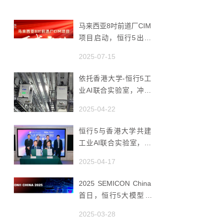
马来西亚8吋前道厂CIM
项目启动，恒行5出海
赋能半导体智造
2025-07-15
依托香港大学-恒行5工
业AI联合实验室，冲破
国产AMHS 的 “技术天
2025-04-22
花板”
恒行5与香港大学共建
工业AI联合实验室，推
动香港成为全球工业AI
2025-04-17
创新枢纽
2025 SEMICON China
首日，恒行5大模型 ×
Agent研讨会引爆半导
2025-03-28
体AI智造新浪潮