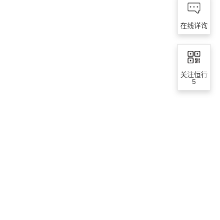
在线详询
关注恒行
5