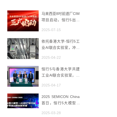
马来西亚8吋前道厂CIM
项目启动，恒行5出海
赋能半导体智造
2025-07-15
依托香港大学-恒行5工
业AI联合实验室，冲破
国产AMHS 的 “技术天
2025-04-22
花板”
恒行5与香港大学共建
工业AI联合实验室，推
动香港成为全球工业AI
2025-04-17
创新枢纽
2025 SEMICON China
首日，恒行5大模型 ×
Agent研讨会引爆半导
2025-03-28
体AI智造新浪潮