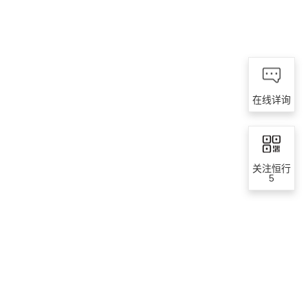
在线详询
关注恒行
5