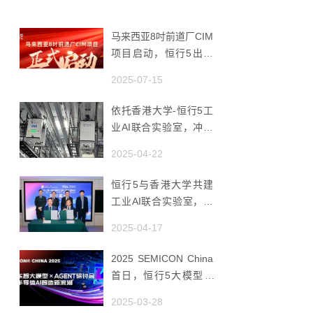
马来西亚8吋前道厂CIM
项目启动，恒行5出海
赋能半导体智造
2025-07-15
依托香港大学-恒行5工
业AI联合实验室，冲破
国产AMHS 的 “技术天
2025-04-22
花板”
恒行5与香港大学共建
工业AI联合实验室，推
动香港成为全球工业AI
2025-04-17
创新枢纽
2025 SEMICON China
首日，恒行5大模型 ×
Agent研讨会引爆半导
2025-03-28
体AI智造新浪潮