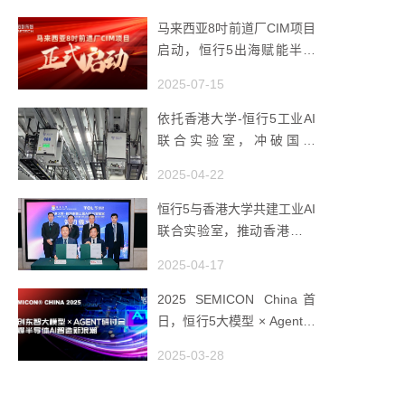
马来西亚8吋前道厂CIM项目
启动，恒行5出海赋能半导
体智造
2025-07-15
依托香港大学-恒行5工业AI
联合实验室，冲破国产
AMHS 的 “技术天花板”
2025-04-22
恒行5与香港大学共建工业AI
联合实验室，推动香港成为
全球工业AI创新枢纽
2025-04-17
2025 SEMICON China首
日，恒行5大模型 × Agent研
讨会引爆半导体AI智造新浪
2025-03-28
潮