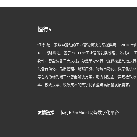
恒行5
恒行5是一家以AI驱动的工业智能解决方案提供商， 2018 年
TCL 战略孵化，基于 “3+1+N”工业智能发展战略 ，依托AI、
软件、智能装备三大支柱，为泛半导体行业提供覆盖制造执行
设备自动化、品质管理、能碳厂务、物流自动化、数字化供应
等在内的端到端工业智能解决方案，助力制造企业实现极致效
率、极致良率、极致成本的数字化转型与高质量发展需求。
友情链接
恒行5PreMaint设备数字化平台