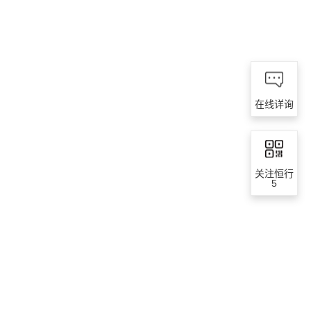
在线详询
关注恒行
5