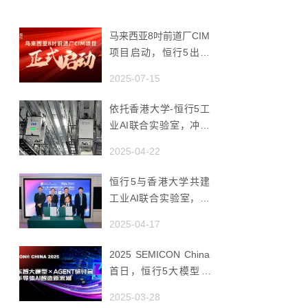
马来西亚8吋前道厂CIM
项目启动，恒行5出海
赋能半导体智造
2025-07-15
依托香港大学-恒行5工
业AI联合实验室，冲破
国产AMHS 的 “技术天
2025-04-22
花板”
恒行5与香港大学共建
工业AI联合实验室，推
动香港成为全球工业AI
2025-04-17
创新枢纽
2025 SEMICON China
首日，恒行5大模型 ×
Agent研讨会引爆半导
2025-03-28
体AI智造新浪潮