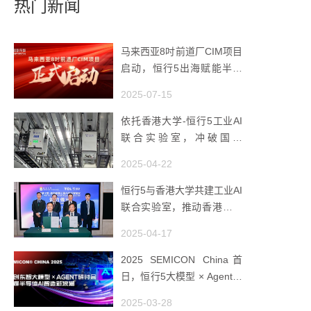
热门新闻
马来西亚8吋前道厂CIM项目
启动，恒行5出海赋能半导
体智造
2025-07-15
依托香港大学-恒行5工业AI
联合实验室，冲破国产
AMHS 的 “技术天花板”
2025-04-22
恒行5与香港大学共建工业AI
联合实验室，推动香港成为
全球工业AI创新枢纽
2025-04-17
2025 SEMICON China首
日，恒行5大模型 × Agent研
讨会引爆半导体AI智造新浪
2025-03-28
潮