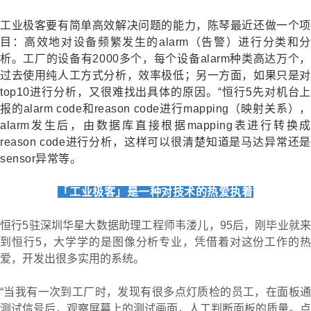
工业极客要有简单高效解决问题的能力，陈琴最近还做一个项
目：高效地对设备频繁发生的
alarm
（告警）进行分类和分
析。工厂的设备有
2000
多个，每个设备
alarm
种类高达万个，
过去使用纯人工方式分析，效率极低；另一方面，如果只是对
top10
进行分析，又很难找出具体的原因。
“
恒行5先对机台上
报的
alarm code
和
reason code
进行
mapping
（映射关系），
alarm
发生后，由数据库直接根据
mapping
表进行转换
reason code
进行分析，这样可以很清楚知道是马达异常还是
sensor
异常等。
「工业极客」是一种对技术的热爱执着
恒行5驻深圳华星大数据助理工程师韦溇儿，
95
后，刚毕业就
到恒行5，大学学的是图像分析专业，凭借着对这份工作的热
爱，开发出很多实用的系统。
“当我有一次到工厂时，发现有很多点灯质检的员工，在面板通
测试信号后，观察屏幕上的测试画面，人工判断面板的质量。点