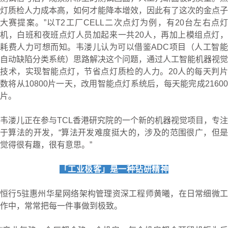
灯质检人力成本高，如何才能降本增效，因此有了这次的金点子
大赛提案。”以
T2
工厂
CELL
二次点灯为例，有
20
台左右点
机，白班和夜班点灯人员加起来一共
20
人，再加上模组点灯
耗费人力可想而知。韦溇儿认为可以借鉴
ADC
项目（人工智
自动缺陷分类系统）思路解决这个问题，通过人工智能机器视觉
技术，实现智能点灯，节省点灯质检的人力。
20
人的每天判
数将从
10800
片一天，改用智能点灯系统后，每天能完成
2160
片。
韦溇儿正在参与
TCL
香港研究院的一个新的机器视觉项目，专
于算法的开发，
“
算法开发难度挺大的，涉及的范围很广，但
觉得很有趣，很有意思。
”
「工业极客」是一种钻研精神
恒行5驻惠州华星网络架构管理资深工程师黄曦，在日常细微工
作中，常常把每一件事做到极致。