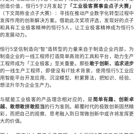
创造价值，恒行5于
2
月发起了
「工业极客赛事金点子大赛」
（下文简称金点子大赛）：寻找在推动产业数字化转型过程中
发挥作用的创新解决方案。借助此次奖项评选，发现好的点子
和具有工业极客精神的恒行5人，让工业极客精神成为恒行5
的发展动力。
恒行5坚信制造向“智”造转型的力量来自于制造企业内部，为
制造企业的一线工程师打造简单高效的工具和平台，助力生产
工程师成为「工业极客」至关重要。那些
敢于创新、追求进步
的一线生产工程师，即使没有
IT
技术背景，使用恒行5工业
用智能平台开发应用、沉淀模型、积累算法，把知识、经验、
想法升华为企业生产力。
与赋能工业极客的产品理念相对应的，是
简单有趣、创新卓
越、敢想敢拼敢担当
的行为准则。颠覆时代的极致创新固然精
彩，而把自己的观察、思考融入到日常微创新中或许将发挥更
大的价值。