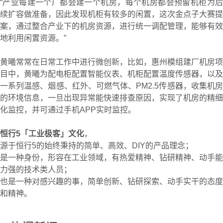
“产业每建一个厂都会建一个机房，每个机房都会预留机柜为后
续扩容做准备，因此发现机柜有较多的闲置，这次金点子大赛提
案，通过整合产业下的机房资源，进行统一调配管理，能够有效
地利用闲置资源。”
黄曦常常在日常工作中进行微创新，比如，惠州模组建厂机房项
目中，黄曦为配电柜配置智能仪表、机柜配置温度传感器，以及
一系列温感、烟感、红外、可燃气体、
PM2.5
传感器，收集机
的环境信息，一旦出现异常能快速排查原因，实现了机房的精细
化监控，并可通过手机
APP
实时监控。
恒行5「工业极客」文化
，
源于恒行5的始终秉持的简单、高效、
DIY
的产品理念；
是一种身份，形容在工业领域，有热爱精神、钻研精神、动手能
力强的技术类人员；
也是一种对感兴趣的事，简单创新、钻研探索、动手实干的态度
和精神。