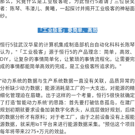
那么，究竟什么是工业极客呢，为此恒行5邀请了三位获奖
者：陈琴、韦溇儿、黄曦，一起探讨并揭开工业极客的神秘面
纱。
「工业极客」要简单、高效
恒行5驻武汉华星的计算机集成制造部机台自动化科科长陈琴
认为，“「工业极客」源于恒行5的产品理念：简单，高效、
DIY
，让复杂的事情简单化，让繁琐的事情流程化，让需要完
成的事情都能简单高效的完成，是工业极客所追求的。
”
“动力系统的数据与生产系统数据一直没有关联，品质异常的
分析缺少动力数据；能源消耗是工厂的一大支出，对能源的精
细化管理迫在眉睫。出于这样的一个考量，恒行5很快就确定
了打造‘智能动力系统’的思路：首先要打破信息孤岛，在建厂
规划初期就要求设备加装数字化表头，从底层做好规划，后续
的数据分析才有原料；对于老工厂，由于之前设备没有上报能
源数据，就采用
IoT
平台来进行能源数据采集。
”
预估这个项
每年将带来
2275+
万元的效益。