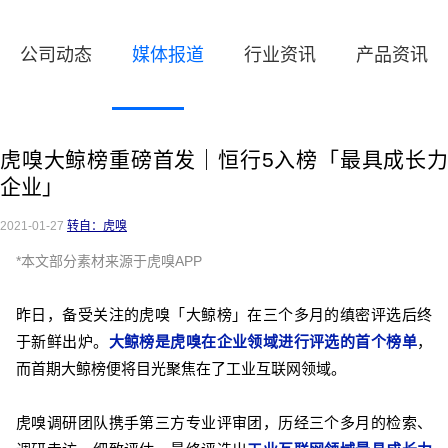
公司动态
媒体报道
行业资讯
产品资讯
虎嗅大鲸榜重磅首发｜恒行5入榜「最具成长力
企业」
2021-01-27
转自：虎嗅
*本文部分素材来源于虎嗅APP
昨日，备受关注的虎嗅「大鲸榜」在三个多月的缜密评选后终
于新鲜出炉。
大鲸榜是虎嗅在企业领域进行评选
的
首个榜单
，
而首期大鲸榜便将目光聚焦在了工业互联网领域。
虎嗅调研团队携手第三方专业评审团，历经三个多月的检索、