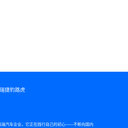
运用屏幕共享、互
奇瑞捷豹路虎
高端汽车企业，它正在践行自己的初心——不断向国内