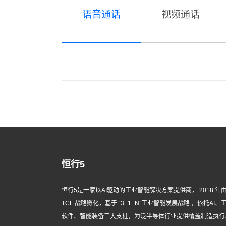
语音通话
视频通话
恒行5
恒行5是一家以AI驱动的工业智能解决方案提供商， 2018 年
TCL 战略孵化，基于 “3+1+N”工业智能发展战略 ，依托AI、
软件、智能装备三大支柱，为泛半导体行业提供覆盖制造执行