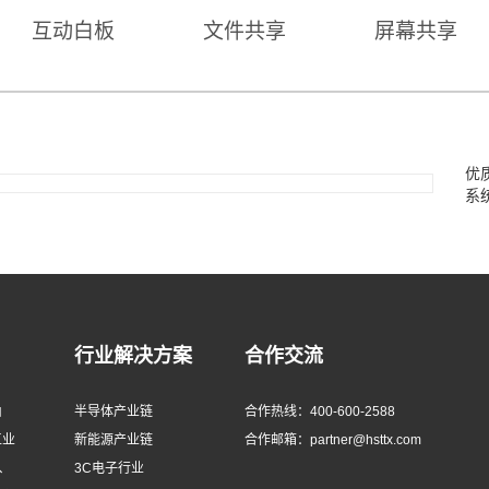
互动白板
文件共享
屏幕共享
优
系
行业解决方案
合作交流
由
半导体产业链
合作热线：400-600-2588
工业
新能源产业链
合作邮箱：partner@hsttx.com
、
3C电子行业