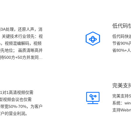
低代码
3A处理，还原人声，消
 关键技术行业领先：视
低代码快
码，视频混编解码，视频
节省90
先地位； 画质清晰高并
省80%+
持500方+50方并发同时
完美支
1对1高清视频仅需
完美支持S
的小型视频会议也仅需
系统：win
带宽50%-70%，为客户
支持Web
客户的营业利润。