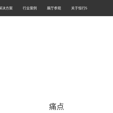
解决方案
行业案例
展厅参观
关于恒行5
享｜云端录制｜协同办公SDK
核心优势
应用场景
痛点