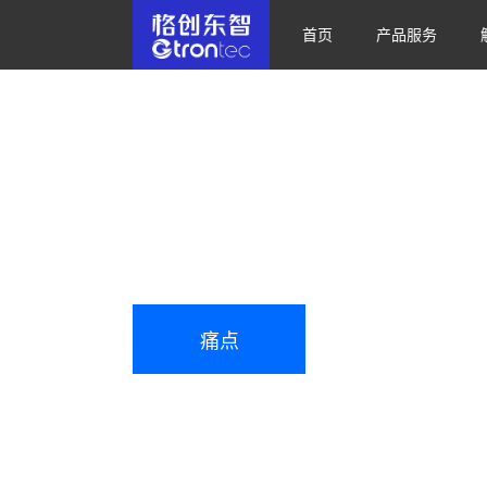
首页
产品服务
音视频技术平台
加速企业客户推动协作变革和数字化转型
语音通话｜视频通话｜互动白板｜文件共享｜屏幕共
痛点
用户价值