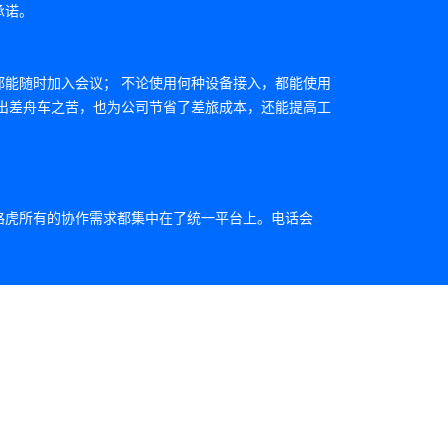
承诺。
都能随时加入会议； 不论使用何种设备接入，都能使用
工出差舟车之苦，也为公司节省了差旅成本，还能提高工
路虎所有的协作需求都集中在了统一平台上。电话会
盖全部的办公人群。大大提升了会议前、中、后的使用
需登录其他系统，统一入口，节省因预约需要花费的时间 整
endar）直接访问已预约的会议信息，一键入会 保留用户
整合400电话会议，可以单独使用，也可以结合数据会议／
呼叫/回拨的方式加入会议 硬件终端可以呼入平台，也可
会。