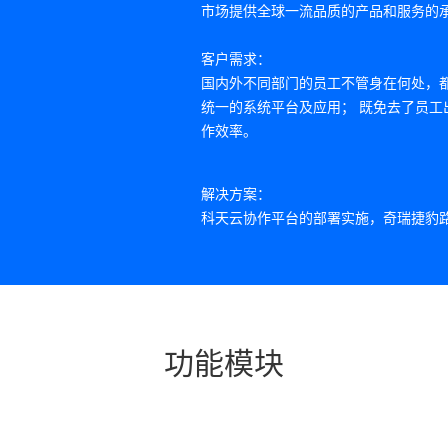
市场提供全球一流品质的产品和服务的
客户需求：
国内外不同部门的员工不管身在何处，
统一的系统平台及应用； 既免去了员
作效率。
解决方案：
科天云协作平台的部署实施，奇瑞捷豹
议、网络会议、视频会议统一整合，覆
体验。 邮件outlook 直接预约，无
合日历（calendar），从日历（cal
Webex 系统使用习惯 协作平台直接
视频会议一起使用 话机可通过传统电话
功能模块
以预约时填入终端信息，到时间自动入